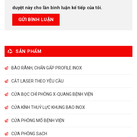
duyệt này cho lần bình luận kế tiếp của tôi.
SẢN PHẨM
BÀO RÃNH, CHẤN GẤP PROFILE INOX
CẮT LASER THEO YÊU CẦU
CỬA BỌC CHÌ PHÒNG X-QUANG BỆNH VIỆN
CỬA KÍNH THUỶ LỰC KHUNG BAO INOX
CỬA PHÒNG MỔ BỆNH VIỆN
CỬA PHÒNG SẠCH