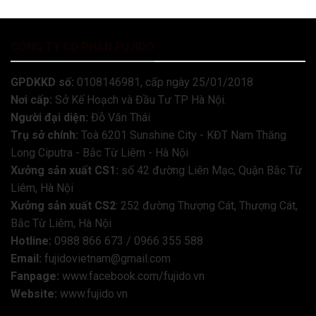
CÔNG TY CỔ PHẦN FUJIDO
GPDKKD số:
0108146981, cấp ngày 25/01/2018
Nơi cấp:
Sở Kế Hoạch và Đầu Tư TP Hà Nội.
Người đại diện:
Đỗ Văn Thái
Trụ sở chính:
Toà 6201 Sunshine City - KĐT Nam Thăng
Long Ciputra - Bắc Từ Liêm - Hà Nội
Xưởng sản xuất CS1:
số 42 đường Liên Mạc, Quận Bắc Từ
Liêm, Hà Nội
Xưởng sản xuất CS2
: 252 đường Thượng Cát, Thượng Cát,
Bắc Từ Liêm, Hà Nội
Hotline:
0988 866 673 / 0966 355 588
Email:
fujidovietnam@gmail.com
Fanpage:
www.facebook.com/fujido.vn
Website:
www.fujido.vn