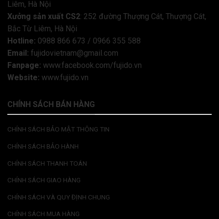
Liêm, Hà Nội
Xưởng sản xuất CS2
: 252 đường Thượng Cát, Thượng Cát,
Bắc Từ Liêm, Hà Nội
Hotline:
0988 866 673 / 0966 355 588
Email:
fujidovietnam@gmail.com
Fanpage:
www.facebook.com/fujido.vn
Website:
www.fujido.vn
CHÍNH SÁCH BÁN HÀNG
CHÍNH SÁCH BẢO MẬT THÔNG TIN
CHÍNH SÁCH BẢO HÀNH
CHÍNH SÁCH THANH TOÁN
CHÍNH SÁCH GIAO HÀNG
CHÍNH SÁCH VÀ QUY ĐỊNH CHUNG
CHÍNH SÁCH MUA HÀNG