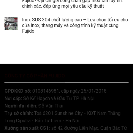
Fujido- Địa chỉ gia công chấn gấp Inox tấm uy tín,
chính xác, đáp ứng mọi yêu cầu kỹ thuật
Inox SUS 304 chất lượng cao – Lựa chọn tối ưu cho
cửa inox, thang máy và công trình kỹ thuật cùng
Fujido
CÔNG TY CỔ PHẦN FUJIDO
GPDKKD số:
0108146981, cấp ngày 25/01/2018
Nơi cấp:
Sở Kế Hoạch và Đầu Tư TP Hà Nội.
Người đại diện:
Đỗ Văn Thái
Trụ sở chính:
Toà 6201 Sunshine City - KĐT Nam Thăng
Long Ciputra - Bắc Từ Liêm - Hà Nội
Xưởng sản xuất CS1:
số 42 đường Liên Mạc, Quận Bắc Từ