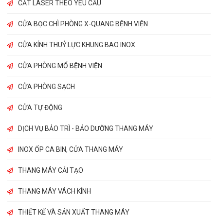
CẮT LASER THEO YÊU CẦU
CỬA BỌC CHÌ PHÒNG X-QUANG BỆNH VIỆN
CỬA KÍNH THUỶ LỰC KHUNG BAO INOX
CỬA PHÒNG MỔ BỆNH VIỆN
CỬA PHÒNG SẠCH
CỬA TỰ ĐỘNG
DỊCH VỤ BẢO TRÌ - BẢO DƯỠNG THANG MÁY
INOX ỐP CA BIN, CỬA THANG MÁY
THANG MÁY CẢI TẠO
THANG MÁY VÁCH KÍNH
THIẾT KẾ VÀ SẢN XUẤT THANG MÁY