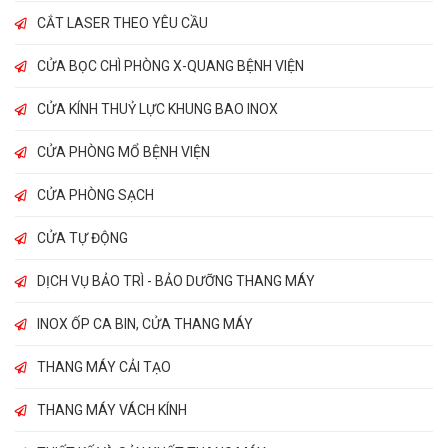
CẮT LASER THEO YÊU CẦU
CỬA BỌC CHÌ PHÒNG X-QUANG BỆNH VIỆN
CỬA KÍNH THUỶ LỰC KHUNG BAO INOX
CỬA PHÒNG MỔ BỆNH VIỆN
CỬA PHÒNG SẠCH
CỬA TỰ ĐỘNG
DỊCH VỤ BẢO TRÌ - BẢO DƯỠNG THANG MÁY
INOX ỐP CA BIN, CỬA THANG MÁY
THANG MÁY CẢI TẠO
THANG MÁY VÁCH KÍNH