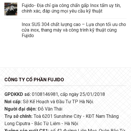
Fujido- Địa chỉ gia công chấn gấp Inox tấm uy tín,
chính xác, đáp ứng mọi yêu cầu kỹ thuật
Inox SUS 304 chất lượng cao – Lựa chọn tối ưu cho
cửa inox, thang máy và công trình kỹ thuật cùng
Fujido
CÔNG TY CỔ PHẦN FUJIDO
GPDKKD số:
0108146981, cấp ngày 25/01/2018
Nơi cấp:
Sở Kế Hoạch và Đầu Tư TP Hà Nội.
Người đại diện:
Đỗ Văn Thái
Trụ sở chính:
Toà 6201 Sunshine City - KĐT Nam Thăng
Long Ciputra - Bắc Từ Liêm - Hà Nội
Xưởng sản xuất CS1:
số 42 đường Liên Mạc, Quận Bắc Từ