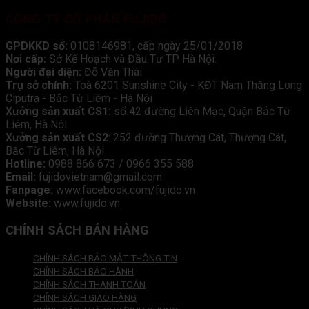
CÔNG TY CỔ PHẦN FUJIDO
GPDKKD số:
0108146981, cấp ngày 25/01/2018
Nơi cấp:
Sở Kế Hoạch và Đầu Tư TP Hà Nội.
Người đại diện:
Đỗ Văn Thái
Trụ sở chính:
Toà 6201 Sunshine City - KĐT Nam Thăng Long
Ciputra - Bắc Từ Liêm - Hà Nội
Xưởng sản xuất CS1:
số 42 đường Liên Mạc, Quận Bắc Từ
Liêm, Hà Nội
Xưởng sản xuất CS2
: 252 đường Thượng Cát, Thượng Cát,
Bắc Từ Liêm, Hà Nội
Hotline:
0988 866 673 / 0966 355 588
Email:
fujidovietnam@gmail.com
Fanpage:
www.facebook.com/fujido.vn
Website:
www.fujido.vn
CHÍNH SÁCH BÁN HÀNG
CHÍNH SÁCH BẢO MẬT THÔNG TIN
CHÍNH SÁCH BẢO HÀNH
CHÍNH SÁCH THANH TOÁN
CHÍNH SÁCH GIAO HÀNG