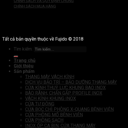
CHÍNH SÁCH VÀ QUY ĐỊNH CHUNG
CHÍNH SÁCH MUA HÀNG
Tất cả bản quyền thuộc về Fujido © 2018
Tìm kiếm:
Trang chủ
Giới thiệu
Sản phẩm
THANG MÁY VÁCH KÍNH
DỊCH VỤ BẢO TRÌ – BẢO DƯỠNG THANG MÁY
CỬA KÍNH THUỶ LỰC KHUNG BAO INOX
BÀO RÃNH, CHẤN GẤP PROFILE INOX
VÁCH KÍNH KHUNG INOX
CỬA TỰ ĐỘNG
CỬA BỌC CHÌ PHÒNG X-QUANG BỆNH VIỆN
CỬA PHÒNG MỔ BỆNH VIỆN
CỬA PHÒNG SẠCH
INOX ỐP CA BIN, CỬA THANG MÁY