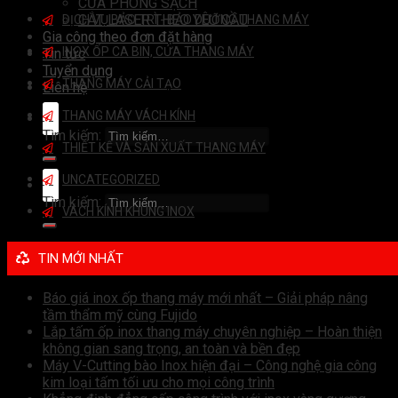
CỬA PHÒNG SẠCH
CẮT LASER THEO YÊU CẦU
DỊCH VỤ BẢO TRÌ - BẢO DƯỠNG THANG MÁY
Gia công theo đơn đặt hàng
INOX ỐP CA BIN, CỬA THANG MÁY
Tin tức
Tuyển dụng
THANG MÁY CẢI TẠO
Liên hệ
THANG MÁY VÁCH KÍNH
Tìm kiếm:
THIẾT KẾ VÀ SẢN XUẤT THANG MÁY
UNCATEGORIZED
Tìm kiếm:
VÁCH KÍNH KHUNG INOX
TIN MỚI NHẤT
Báo giá inox ốp thang máy mới nhất – Giải pháp nâng
tầm thẩm mỹ cùng Fujido
Lắp tấm ốp inox thang máy chuyên nghiệp – Hoàn thiện
không gian sang trọng, an toàn và bền đẹp
Máy V-Cutting bào Inox hiện đại – Công nghệ gia công
kim loại tấm tối ưu cho mọi công trình