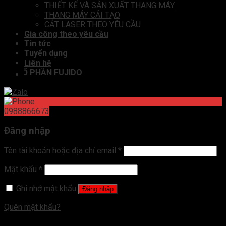
THIẾT KẾ VÀ SẢN XUẤT THANG MÁY
THANG MÁY CẢI TẠO
CẮT LASER THEO YÊU CẦU
Gia công theo yêu cầu
Tin tức
Tuyển dụng
Liên hệ
Y CỔ PHẦN FUJIDO
0988866673
Đăng nhập
Tên tài khoản hoặc địa chỉ email
*
Mật khẩu
*
Ghi nhớ mật khẩu
Đăng nhập
Quên mật khẩu?