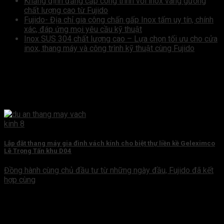
Khẳng định đẳng cấp công trình với inox vàng gương
chất lượng cao từ Fujido
Fujido- Địa chỉ gia công chấn gấp Inox tấm uy tín, chính
xác, đáp ứng mọi yêu cầu kỹ thuật
Inox SUS 304 chất lượng cao – Lựa chọn tối ưu cho cửa
inox, thang máy và công trình kỹ thuật cùng Fujido
Lắp đặt thang máy gia đình vách kính cho biệt thự liền kề Geleximco
Lê Trọng Tấn khu D04
Đồng hành cùng chủ đầu tư từ những ngày đầu, Fujido đã kết
hợp cùng