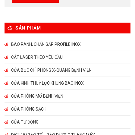
SẢN PHẨM
BÀO RÃNH, CHẤN GẤP PROFILE INOX
CẮT LASER THEO YÊU CẦU
CỬA BỌC CHÌ PHÒNG X-QUANG BỆNH VIỆN
CỬA KÍNH THUỶ LỰC KHUNG BAO INOX
CỬA PHÒNG MỔ BỆNH VIỆN
CỬA PHÒNG SẠCH
CỬA TỰ ĐỘNG