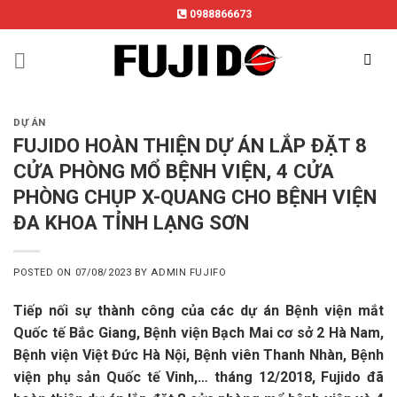
Skip
0988866673
to
content
DỰ ÁN
FUJIDO HOÀN THIỆN DỰ ÁN LẮP ĐẶT 8
CỬA PHÒNG MỔ BỆNH VIỆN, 4 CỬA
PHÒNG CHỤP X-QUANG CHO BỆNH VIỆN
ĐA KHOA TỈNH LẠNG SƠN
POSTED ON
07/08/2023
BY
ADMIN FUJIFO
Tiếp nối sự thành công của các dự án Bệnh viện mắt
Quốc tế Bắc Giang, Bệnh viện Bạch Mai cơ sở 2 Hà Nam,
Bệnh viện Việt Đức Hà Nội, Bệnh viên Thanh Nhàn, Bệnh
viện phụ sản Quốc tế Vinh,… tháng 12/2018, Fujido đã