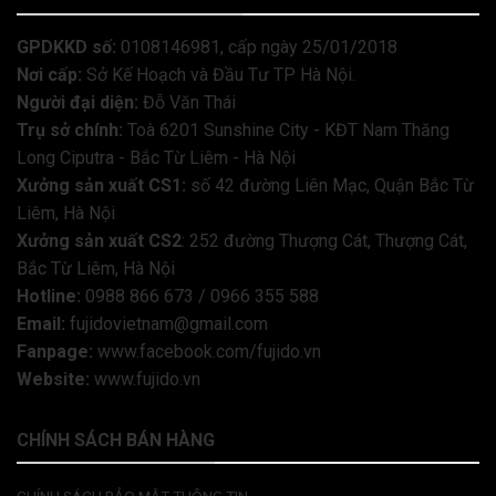
GPDKKD số:
0108146981, cấp ngày 25/01/2018
Nơi cấp:
Sở Kế Hoạch và Đầu Tư TP Hà Nội.
Người đại diện:
Đỗ Văn Thái
Trụ sở chính:
Toà 6201 Sunshine City - KĐT Nam Thăng
Long Ciputra - Bắc Từ Liêm - Hà Nội
Xưởng sản xuất CS1:
số 42 đường Liên Mạc, Quận Bắc Từ
Liêm, Hà Nội
Xưởng sản xuất CS2
: 252 đường Thượng Cát, Thượng Cát,
Bắc Từ Liêm, Hà Nội
Hotline:
0988 866 673 / 0966 355 588
Email:
fujidovietnam@gmail.com
Fanpage:
www.facebook.com/fujido.vn
Website:
www.fujido.vn
CHÍNH SÁCH BÁN HÀNG