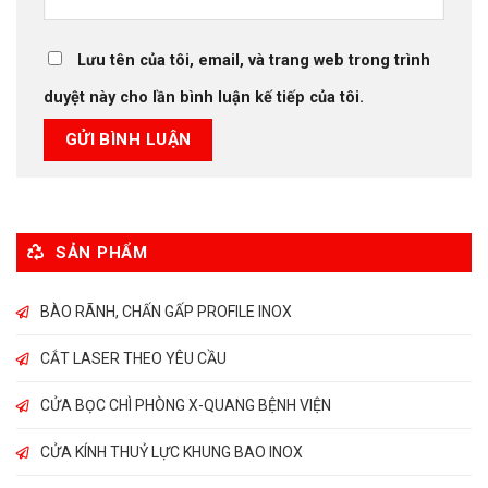
Lưu tên của tôi, email, và trang web trong trình
duyệt này cho lần bình luận kế tiếp của tôi.
SẢN PHẨM
BÀO RÃNH, CHẤN GẤP PROFILE INOX
CẮT LASER THEO YÊU CẦU
CỬA BỌC CHÌ PHÒNG X-QUANG BỆNH VIỆN
CỬA KÍNH THUỶ LỰC KHUNG BAO INOX