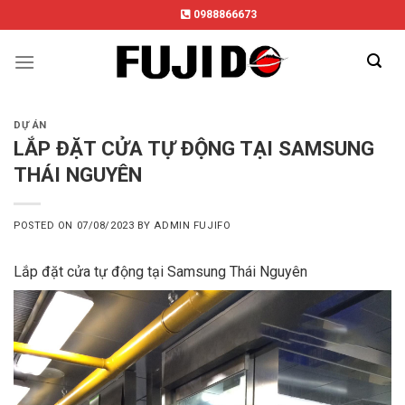
Skip
0988866673
to
content
DỰ ÁN
LẮP ĐẶT CỬA TỰ ĐỘNG TẠI SAMSUNG
THÁI NGUYÊN
POSTED ON
07/08/2023
BY
ADMIN FUJIFO
Lắp đặt cửa tự động tại Samsung Thái Nguyên