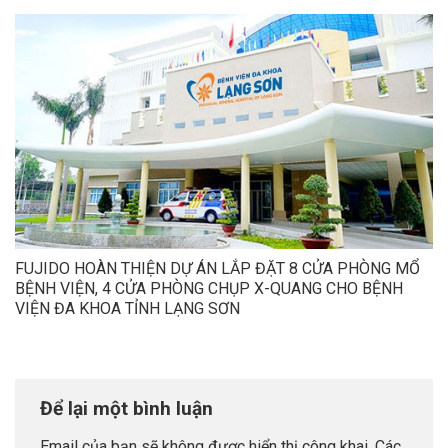
FUJIDO HOÀN THIỆN DỰ ÁN LẮP ĐẶT 8 CỬA PHÒNG MỔ
BỆNH VIỆN, 4 CỬA PHÒNG CHỤP X-QUANG CHO BỆNH
VIỆN ĐA KHOA TỈNH LẠNG SƠN
Để lại một bình luận
Email của bạn sẽ không được hiển thị công khai.
Các