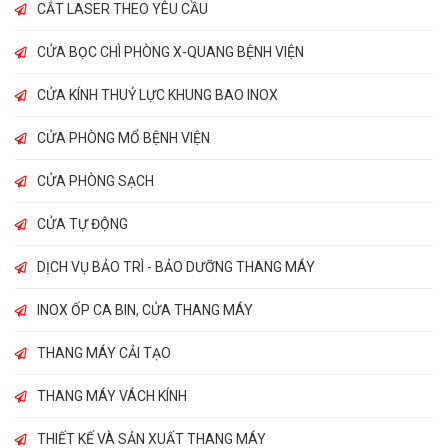
CẮT LASER THEO YÊU CẦU
CỬA BỌC CHÌ PHÒNG X-QUANG BỆNH VIỆN
CỬA KÍNH THUỶ LỰC KHUNG BAO INOX
CỬA PHÒNG MỔ BỆNH VIỆN
CỬA PHÒNG SẠCH
CỬA TỰ ĐỘNG
DỊCH VỤ BẢO TRÌ - BẢO DƯỠNG THANG MÁY
INOX ỐP CA BIN, CỬA THANG MÁY
THANG MÁY CẢI TẠO
THANG MÁY VÁCH KÍNH
THIẾT KẾ VÀ SẢN XUẤT THANG MÁY