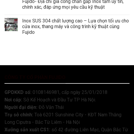
Fujido- Địa chỉ gia công chấn gấp Inox tấm uy tín,
chính xác, đáp ứng mọi yêu cầu kỹ thuật
Inox SUS 304 chất lượng cao – Lựa chọn tối ưu cho
cửa inox, thang máy và công trình kỹ thuật cùng
Fujido
CÔNG TY CỔ PHẦN FUJIDO
GPDKKD số:
0108146981, cấp ngày 25/01/2018
Nơi cấp:
Sở Kế Hoạch và Đầu Tư TP Hà Nội.
Người đại diện:
Đỗ Văn Thái
Trụ sở chính:
Toà 6201 Sunshine City - KĐT Nam Thăng
Long Ciputra - Bắc Từ Liêm - Hà Nội
Xưởng sản xuất CS1:
số 42 đường Liên Mạc, Quận Bắc Từ