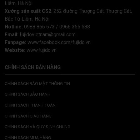
Liêm, Hà Nội
Xưởng sản xuất CS2
: 252 đường Thượng Cát, Thượng Cát,
Bắc Từ Liêm, Hà Nội
Hotline:
0988 866 673 / 0966 355 588
Email:
fujidovietnam@gmail.com
Fanpage:
www.facebook.com/fujido.vn
Website:
www.fujido.vn
CHÍNH SÁCH BÁN HÀNG
CHÍNH SÁCH BẢO MẬT THÔNG TIN
CHÍNH SÁCH BẢO HÀNH
CHÍNH SÁCH THANH TOÁN
CHÍNH SÁCH GIAO HÀNG
CHÍNH SÁCH VÀ QUY ĐỊNH CHUNG
CHÍNH SÁCH MUA HÀNG