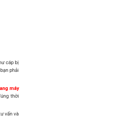
ư cáp bị
 bạn phải
hang máy
đúng thời
tư vấn và