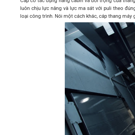
Cáp có tác dụng nâng cabin và đối trọng của thang
luôn chịu lực nâng và lực ma sát với puli theo đú
loại công trình. Nói một cách khác, cáp thang máy 