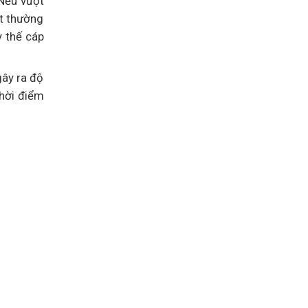
Nếu vượt
ắt thường
y thế cáp
gây ra độ
hời điểm