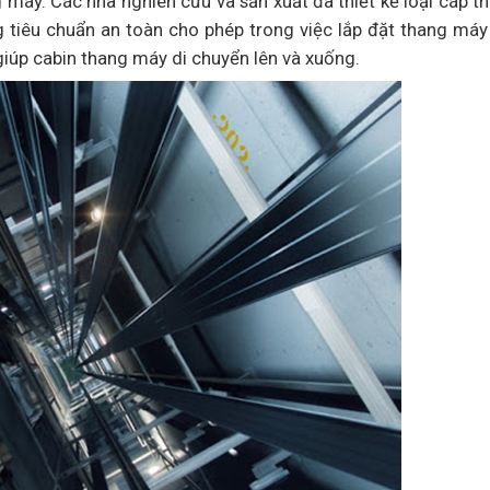
 máy. Các nhà nghiên cứu và sản xuất đã thiết kế loại cáp 
ng tiêu chuẩn an toàn cho phép trong việc lắp đặt thang má
giúp cabin thang máy di chuyển lên và xuống.