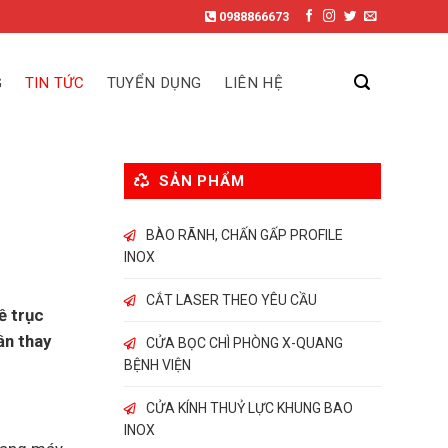
0988866673
G
TIN TỨC
TUYỂN DỤNG
LIÊN HỆ
SẢN PHẨM
BÀO RÃNH, CHẤN GẤP PROFILE
INOX
CẮT LASER THEO YÊU CẦU
ề trục
ần thay
CỬA BỌC CHÌ PHÒNG X-QUANG
BỆNH VIỆN
CỬA KÍNH THUỶ LỰC KHUNG BAO
INOX