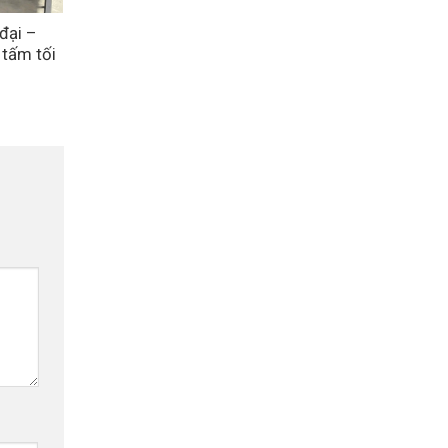
đại –
 tấm tối