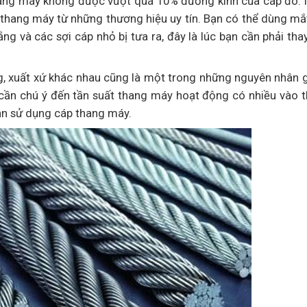
thang máy không được vượt quá 10% đường kính của cáp đó. 
áp thang máy từ những thương hiệu uy tín. Bạn có thể dùng m
ng và các sợi cáp nhỏ bị tưa ra, đây là lúc bạn cần phải tha
ng, xuất xứ khác nhau cũng là một trong những nguyên nhân 
ần chú ý đến tần suất thang máy hoạt động có nhiều vào t
ian sử dụng cáp thang máy.