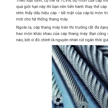
Theo luật định, cụ thể là TCVN, độ mòn của cáp 
quá giới hạn này thì bạn nên tiến hành thay thế c
nhìn thấy dấu hiệu cáp – bề mặt của cáp bị mòn trắ
mới cho hệ thống thang máy.
Ngoài ra, cáp thang máy trên thị trường rất đa dạ
hao mòn khác nhau của cáp thang máy. Bạn cũng c
nào, bởi vì đó chính là nguyên nhân rút ngắn thời g