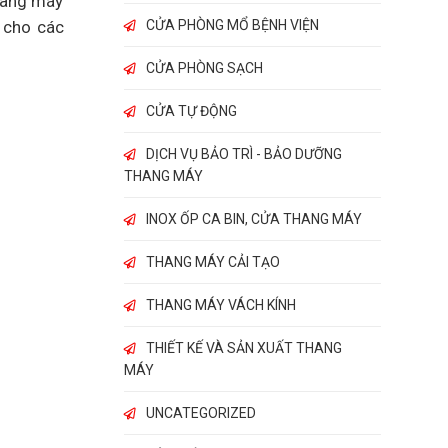
thang máy
y cho các
CỬA PHÒNG MỔ BỆNH VIỆN
CỬA PHÒNG SẠCH
CỬA TỰ ĐỘNG
DỊCH VỤ BẢO TRÌ - BẢO DƯỠNG
THANG MÁY
INOX ỐP CA BIN, CỬA THANG MÁY
THANG MÁY CẢI TẠO
THANG MÁY VÁCH KÍNH
THIẾT KẾ VÀ SẢN XUẤT THANG
MÁY
UNCATEGORIZED