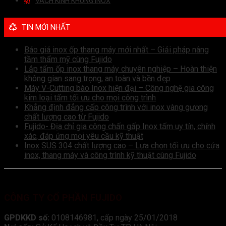
VÁCH KÍNH KHUNG INOX
TIN MỚI NHẤT
Báo giá inox ốp thang máy mới nhất – Giải pháp nâng
tầm thẩm mỹ cùng Fujido
Lắp tấm ốp inox thang máy chuyên nghiệp – Hoàn thiện
không gian sang trọng, an toàn và bền đẹp
Máy V-Cutting bào Inox hiện đại – Công nghệ gia công
kim loại tấm tối ưu cho mọi công trình
Khẳng định đẳng cấp công trình với inox vàng gương
chất lượng cao từ Fujido
Fujido- Địa chỉ gia công chấn gấp Inox tấm uy tín, chính
xác, đáp ứng mọi yêu cầu kỹ thuật
Inox SUS 304 chất lượng cao – Lựa chọn tối ưu cho cửa
inox, thang máy và công trình kỹ thuật cùng Fujido
CÔNG TY CỔ PHẦN FUJIDO
GPDKKD số:
0108146981, cấp ngày 25/01/2018