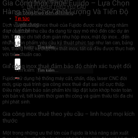
CỬA PHÒNG SẠCH
Gia Công Inox Thuê Fujido – Lựa Chọn
CẮT LASER THEO YÊU CẦU
Hàng Đầu Cho Chất Lượng Và Tiến Độ
Gia công theo đơn đặt hàng
Tin tức
Tuyển dụng
Dịch vụ gia công inox thuê của Fujido được xây dựng nhằm
Liên hệ
đáp ứng mọi nhu cầu đa dạng từ quy mô nhỏ đến các dự án
lớn. Từ các chi tiết đơn giản như hộp inox, mặt ốp inox… đến
những sản phẩm yêu cầu kỹ thuật phức tạp như lan can, bảng
Tìm kiếm:
tên, thang máy, kệ bếp, nội thất inox, tất cả đều được thực hiện
với tiêu chuẩn cao.
Gia công inox thuê đảm bảo độ chính xác tuyệt đối
Tìm kiếm:
Fujido sử dụng hệ thống máy cắt, chấn, dập, laser CNC đời
mới, giúp quá trình gia công inox thuê đạt sai số cực thấp.
Điều này đảm bảo sản phẩm khi lắp đặt luôn khớp hoàn toàn
với bản vẽ, tiết kiệm thời gian thi công và giảm thiểu tối đa chi
phí phát sinh.
Gia công inox thuê theo yêu cầu – linh hoạt mọi kích
thước
Một trong những ưu thế lớn của Fujido là khả năng sản xuất