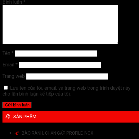
Bình luận
*
Tên
*
Email
*
Trang web
Lưu tên của tôi, email, và trang web trong trình duyệt này
cho lần bình luận kế tiếp của tôi.
SẢN PHẨM
BÀO RÃNH, CHẤN GẤP PROFILE INOX