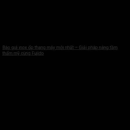
Báo giá inox ốp thang máy mới nhất – Giải pháp nâng tầm
thẩm mỹ cùng Fujido