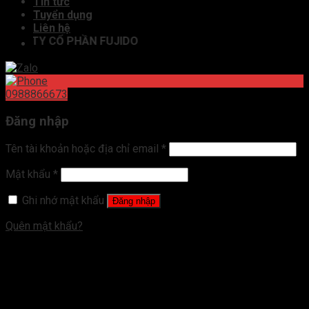
Tin tức
Tuyển dụng
Liên hệ
 TY CỔ PHẦN FUJIDO
0988866673
Đăng nhập
Tên tài khoản hoặc địa chỉ email
*
Mật khẩu
*
Ghi nhớ mật khẩu
Đăng nhập
Quên mật khẩu?