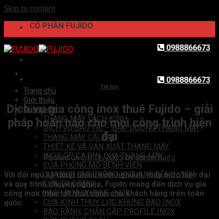
Skip to content
TY CỔ PHẦN FUJIDO
0988866673
0988866673
Tin tức
Trang chủ
Giới thiệu
Dịch vụ gia công inox thuê Fujido – giải
Sản phẩm
THANG MÁY VÁCH KÍNH
pháp hoàn hảo cho mọi công trình hiện
DỊCH VỤ BẢO TRÌ – BẢO DƯỠNG THANG MÁY
đại
THANG MÁY CẢI TẠO
THIẾT KẾ VÀ SẢN XUẤT THANG MÁY
INOX ỐP CA BIN, CỬA THANG MÁY
Posted on
01/12/2025
by
admin fujifo
CỬA PHÒNG MỔ BỆNH VIỆN
CỬA BỌC CHÌ PHÒNG X-QUANG BỆNH VIỆN
Với đội ngũ kỹ thuật nhiều kinh nghiệm, máy móc hiện đại
CỬA TỰ ĐỘNG
và quy trình chuyên nghiệp, Fujido mang đến dịch vụ gia
VÁCH KÍNH KHUNG INOX
công inox thuê tốt nhất dành cho khách hàng trên toàn
CỬA KÍNH THUỶ LỰC KHUNG BAO INOX
quốc.
BÀO RÃNH, CHẤN GẤP PROFILE INOX