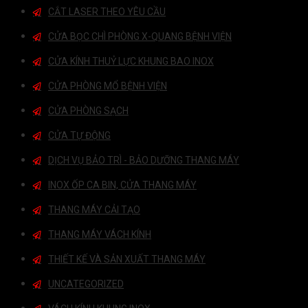
CẮT LASER THEO YÊU CẦU
CỬA BỌC CHÌ PHÒNG X-QUANG BỆNH VIỆN
CỬA KÍNH THUỶ LỰC KHUNG BAO INOX
CỬA PHÒNG MỔ BỆNH VIỆN
CỬA PHÒNG SẠCH
CỬA TỰ ĐỘNG
DỊCH VỤ BẢO TRÌ - BẢO DƯỠNG THANG MÁY
INOX ỐP CA BIN, CỬA THANG MÁY
THANG MÁY CẢI TẠO
THANG MÁY VÁCH KÍNH
THIẾT KẾ VÀ SẢN XUẤT THANG MÁY
UNCATEGORIZED