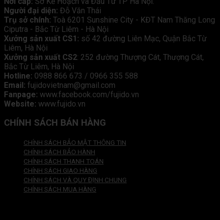
Nơi cấp:
Sở Kế Hoạch và Đầu Tư TP Hà Nội.
Người đại diện:
Đỗ Văn Thái
Trụ sở chính:
Toà 6201 Sunshine City - KĐT Nam Thăng Long
Ciputra - Bắc Từ Liêm - Hà Nội
Xưởng sản xuất CS1:
số 42 đường Liên Mạc, Quận Bắc Từ
Liêm, Hà Nội
Xưởng sản xuất CS2
: 252 đường Thượng Cát, Thượng Cát,
Bắc Từ Liêm, Hà Nội
Hotline:
0988 866 673 / 0966 355 588
Email:
fujidovietnam@gmail.com
Fanpage:
www.facebook.com/fujido.vn
Website:
www.fujido.vn
CHÍNH SÁCH BÁN HÀNG
CHÍNH SÁCH BẢO MẬT THÔNG TIN
CHÍNH SÁCH BẢO HÀNH
CHÍNH SÁCH THANH TOÁN
CHÍNH SÁCH GIAO HÀNG
CHÍNH SÁCH VÀ QUY ĐỊNH CHUNG
CHÍNH SÁCH MUA HÀNG