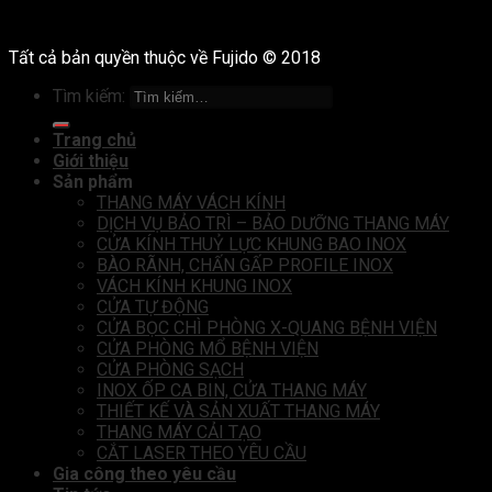
Tất cả bản quyền thuộc về Fujido © 2018
Tìm kiếm:
Trang chủ
Giới thiệu
Sản phẩm
THANG MÁY VÁCH KÍNH
DỊCH VỤ BẢO TRÌ – BẢO DƯỠNG THANG MÁY
CỬA KÍNH THUỶ LỰC KHUNG BAO INOX
BÀO RÃNH, CHẤN GẤP PROFILE INOX
VÁCH KÍNH KHUNG INOX
CỬA TỰ ĐỘNG
CỬA BỌC CHÌ PHÒNG X-QUANG BỆNH VIỆN
CỬA PHÒNG MỔ BỆNH VIỆN
CỬA PHÒNG SẠCH
INOX ỐP CA BIN, CỬA THANG MÁY
THIẾT KẾ VÀ SẢN XUẤT THANG MÁY
THANG MÁY CẢI TẠO
CẮT LASER THEO YÊU CẦU
Gia công theo yêu cầu