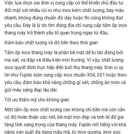
Việc lựa chọn sai đơn vị cung cấp có thể khiến chủ đầu tư
đối mặt với nhiều rủi ro như inox kém chất lượng, bay màu
nhanh, không đúng chuẩn độ dày hoặc thi công không đạt
yêu cầu. Đây là lý do tìm đúng địa chỉ cung cấp tấm ốp inox
thang máy trở thành yếu tố quan trọng ngay từ đầu.
Đảm bảo chất lượng và độ bền theo thời gian
Tấm ốp inox thang máy là phần bề mặt dễ bị tác động bởi
ma sát, va đập và điều kiện môi trường. Vì vậy, chất lượng
inox quyết định trực tiếp đến tuổi thọ thang máy. Đơn vị uy
tín như Fujido luôn cung cấp inox chuẩn 304, 201 hoặc theo
yêu cầu, đảm bảo khả năng chống gỉ sét, chống ăn mòn và
giữ màu sáng đẹp lâu dài.
Tối ưu thẩm mỹ cho không gian
Một tấm ốp inox chất lượng cao không chỉ bền mà còn cần
có độ hoàn thiện sắc nét, bề mặt mịn đẹp và tinh tế để gia
tăng tính sang trọng của thang máy. Fujido nổi tiếng với khả
năng sản xuất đa dạng mẫu mã, từ inox gương, inox sọc