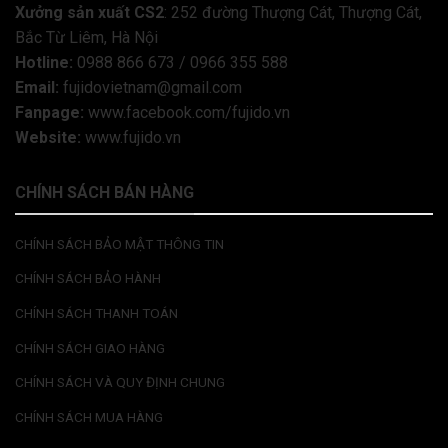
Xưởng sản xuất CS2
: 252 đường Thượng Cát, Thượng Cát,
Bắc Từ Liêm, Hà Nội
Hotline:
0988 866 673 / 0966 355 588
Email:
fujidovietnam@gmail.com
Fanpage:
www.facebook.com/fujido.vn
Website:
www.fujido.vn
CHÍNH SÁCH BÁN HÀNG
CHÍNH SÁCH BẢO MẬT THÔNG TIN
CHÍNH SÁCH BẢO HÀNH
CHÍNH SÁCH THANH TOÁN
CHÍNH SÁCH GIAO HÀNG
CHÍNH SÁCH VÀ QUY ĐỊNH CHUNG
CHÍNH SÁCH MUA HÀNG