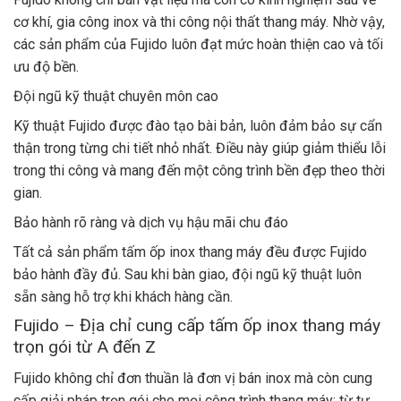
cơ khí, gia công inox và thi công nội thất thang máy. Nhờ vậy,
các sản phẩm của Fujido luôn đạt mức hoàn thiện cao và tối
ưu độ bền.
Đội ngũ kỹ thuật chuyên môn cao
Kỹ thuật Fujido được đào tạo bài bản, luôn đảm bảo sự cẩn
thận trong từng chi tiết nhỏ nhất. Điều này giúp giảm thiểu lỗi
trong thi công và mang đến một công trình bền đẹp theo thời
gian.
Bảo hành rõ ràng và dịch vụ hậu mãi chu đáo
Tất cả sản phẩm tấm ốp inox thang máy đều được Fujido
bảo hành đầy đủ. Sau khi bàn giao, đội ngũ kỹ thuật luôn
sẵn sàng hỗ trợ khi khách hàng cần.
Fujido – Địa chỉ cung cấp tấm ốp inox thang máy
trọn gói từ A đến Z
Fujido không chỉ đơn thuần là đơn vị bán inox mà còn cung
cấp giải pháp trọn gói cho mọi công trình thang máy: từ tư