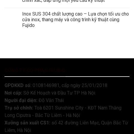
chính xác, đáp ứng mọi yêu cầu kỹ thuật
Inox SUS 304 chất lượng cao – Lựa chọn tối ưu cho
cửa inox, thang máy và công trình kỹ thuật cùng
Fujido
CÔNG TY CỔ PHẦN FUJIDO
GPDKKD số:
0108146981, cấp ngày 25/01/2018
Nơi cấp:
Sở Kế Hoạch và Đầu Tư TP Hà Nội.
Người đại diện:
Đỗ Văn Thái
Trụ sở chính:
Toà 6201 Sunshine City - KĐT Nam Thăng
Long Ciputra - Bắc Từ Liêm - Hà Nội
Xưởng sản xuất CS1:
số 42 đường Liên Mạc, Quận Bắc Từ
Liêm, Hà Nội