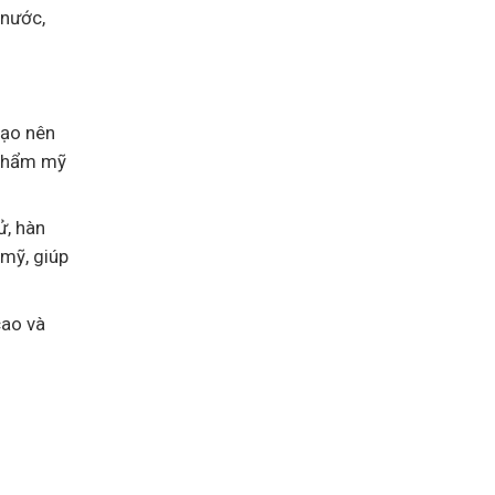
 nước,
tạo nên
 thẩm mỹ
ử, hàn
 mỹ, giúp
cao và