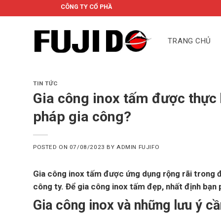
Skip
CÔNG TY CỔ PHẦN FUJIDO
to
content
TRANG CHỦ
TIN TỨC
Gia công inox tấm được thực
pháp gia công?
POSTED ON
07/08/2023
BY
ADMIN FUJIFO
Gia công inox tấm được ứng dụng rộng rãi trong đ
công ty. Để gia công inox tấm đẹp, nhất định bạn 
Gia công inox và những lưu ý cầ