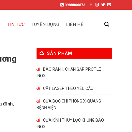
0988866673
G
TIN TỨC
TUYỂN DỤNG
LIÊN HỆ
SẢN PHẨM
hương
BÀO RÃNH, CHẤN GẤP PROFILE
INOX
CẮT LASER THEO YÊU CẦU
CỬA BỌC CHÌ PHÒNG X-QUANG
 đình,
BỆNH VIỆN
CỬA KÍNH THUỶ LỰC KHUNG BAO
INOX