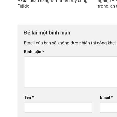
– Giải pháp nâng tầm thẩm mỹ cùng
nghiệp – 
Fujido
trọng, an
Để lại một bình luận
Email của bạn sẽ không được hiển thị công khai.
Bình luận
*
Tên
*
Email
*