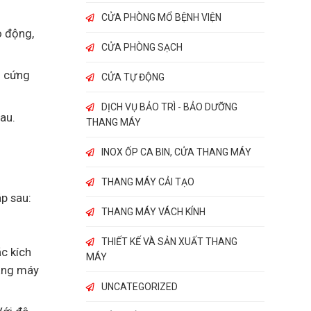
CỬA PHÒNG MỔ BỆNH VIỆN
o động,
CỬA PHÒNG SẠCH
1 cứng
CỬA TỰ ĐỘNG
DỊCH VỤ BẢO TRÌ - BẢO DƯỠNG
hau.
THANG MÁY
INOX ỐP CA BIN, CỬA THANG MÁY
THANG MÁY CẢI TẠO
p sau:
THANG MÁY VÁCH KÍNH
THIẾT KẾ VÀ SẢN XUẤT THANG
c kích
MÁY
ằng máy
UNCATEGORIZED