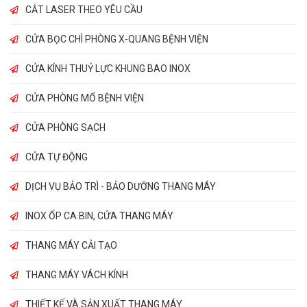
CẮT LASER THEO YÊU CẦU
CỬA BỌC CHÌ PHÒNG X-QUANG BỆNH VIỆN
CỬA KÍNH THUỶ LỰC KHUNG BAO INOX
CỬA PHÒNG MỔ BỆNH VIỆN
CỬA PHÒNG SẠCH
CỬA TỰ ĐỘNG
DỊCH VỤ BẢO TRÌ - BẢO DƯỠNG THANG MÁY
INOX ỐP CA BIN, CỬA THANG MÁY
THANG MÁY CẢI TẠO
THANG MÁY VÁCH KÍNH
THIẾT KẾ VÀ SẢN XUẤT THANG MÁY