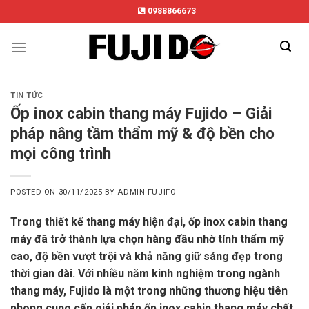
Skip
0988866673
to
content
TIN TỨC
Ốp inox cabin thang máy Fujido – Giải
pháp nâng tầm thẩm mỹ & độ bền cho
mọi công trình
POSTED ON
30/11/2025
BY
ADMIN FUJIFO
Trong thiết kế thang máy hiện đại, ốp inox cabin thang
máy đã trở thành lựa chọn hàng đầu nhờ tính thẩm mỹ
cao, độ bền vượt trội và khả năng giữ sáng đẹp trong
thời gian dài. Với nhiều năm kinh nghiệm trong ngành
thang máy, Fujido là một trong những thương hiệu tiên
phong cung cấp giải pháp ốp inox cabin thang máy chất