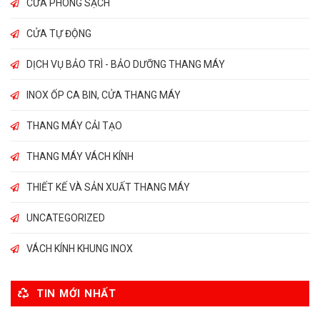
CỬA PHÒNG SẠCH
CỬA TỰ ĐỘNG
DỊCH VỤ BẢO TRÌ - BẢO DƯỠNG THANG MÁY
INOX ỐP CA BIN, CỬA THANG MÁY
THANG MÁY CẢI TẠO
THANG MÁY VÁCH KÍNH
THIẾT KẾ VÀ SẢN XUẤT THANG MÁY
UNCATEGORIZED
VÁCH KÍNH KHUNG INOX
TIN MỚI NHẤT