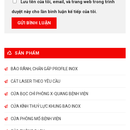
Lưu tên của tôi, email, và trang web trong trình
duyệt này cho lần bình luận kế tiếp của tôi.
SẢN PHẨM
BÀO RÃNH, CHẤN GẤP PROFILE INOX
CẮT LASER THEO YÊU CẦU
CỬA BỌC CHÌ PHÒNG X-QUANG BỆNH VIỆN
CỬA KÍNH THUỶ LỰC KHUNG BAO INOX
CỬA PHÒNG MỔ BỆNH VIỆN