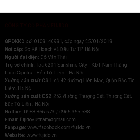
CÔNG TY CỔ PHẦN FUJIDO
GPDKKD số:
0108146981, cấp ngày 25/01/2018
Nơi cấp:
Sở Kế Hoạch và Đầu Tư TP Hà Nội.
Người đại diện:
Đỗ Văn Thái
Trụ sở chính:
Toà 6201 Sunshine City - KĐT Nam Thăng
Long Ciputra - Bắc Từ Liêm - Hà Nội
Xưởng sản xuất CS1:
số 42 đường Liên Mạc, Quận Bắc Từ
Liêm, Hà Nội
Xưởng sản xuất CS2
: 252 đường Thượng Cát, Thượng Cát,
Bắc Từ Liêm, Hà Nội
Hotline:
0988 866 673 / 0966 355 588
Email:
fujidovietnam@gmail.com
Fanpage:
www.facebook.com/fujido.vn
Website:
www.fujido.vn