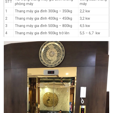
STT
phòng máy
máy
1
Thang máy gia đình 300kg – 350kg
2,2 kw
2
Thang máy gia đình 400kg – 450kg
3,2 kw
3
Thang máy gia đình 500kg – 800kg
4,5 kw
4
Thang máy gia đình 900kg trở lên
5,5 – 6,7 kw