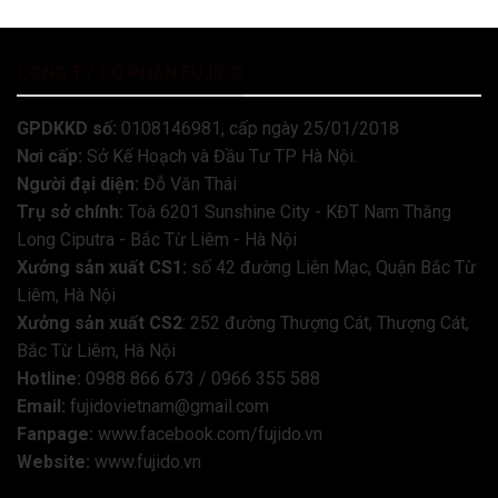
CÔNG TY CỔ PHẦN FUJIDO
GPDKKD số:
0108146981, cấp ngày 25/01/2018
Nơi cấp:
Sở Kế Hoạch và Đầu Tư TP Hà Nội.
Người đại diện:
Đỗ Văn Thái
Trụ sở chính:
Toà 6201 Sunshine City - KĐT Nam Thăng
Long Ciputra - Bắc Từ Liêm - Hà Nội
Xưởng sản xuất CS1:
số 42 đường Liên Mạc, Quận Bắc Từ
Liêm, Hà Nội
Xưởng sản xuất CS2
: 252 đường Thượng Cát, Thượng Cát,
Bắc Từ Liêm, Hà Nội
Hotline:
0988 866 673 / 0966 355 588
Email:
fujidovietnam@gmail.com
Fanpage:
www.facebook.com/fujido.vn
Website:
www.fujido.vn