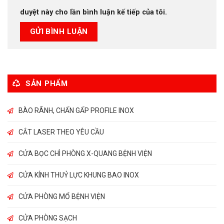
duyệt này cho lần bình luận kế tiếp của tôi.
SẢN PHẨM
BÀO RÃNH, CHẤN GẤP PROFILE INOX
CẮT LASER THEO YÊU CẦU
CỬA BỌC CHÌ PHÒNG X-QUANG BỆNH VIỆN
CỬA KÍNH THUỶ LỰC KHUNG BAO INOX
CỬA PHÒNG MỔ BỆNH VIỆN
CỬA PHÒNG SẠCH