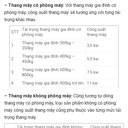
– Thang máy có phòng máy:
Với thang máy gia đình có
phòng máy, công suất thang máy sẽ tương ứng với từng tải
trọng khác nhau:
Tải trọng thang máy gia đình có
Công suất
STT
phòng máy
thang máy
Thang máy gia đình 300kg –
1
3,0 kw
350kg
Thang máy gia đình 400kg –
2
5.0 kw
450kg
Thang máy gia đình 500kg –
3
7.5 kw
800kg
4
Thang máy gia đình 900kg trở lên
11 kw
– Thang máy không phòng máy:
Cũng tương tự dòng
thang máy có phòng máy, loại sản phẩm không có phòng
máy công suất thang máy cũng phụ thuộc vào từng mức tải
trọng thang máy.
Tải trọng thang máy gia đình không
Công suất thang