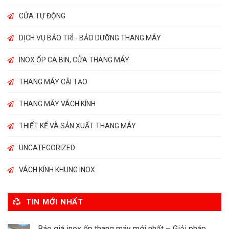
CỬA TỰ ĐỘNG
DỊCH VỤ BẢO TRÌ - BẢO DƯỠNG THANG MÁY
INOX ỐP CA BIN, CỬA THANG MÁY
THANG MÁY CẢI TẠO
THANG MÁY VÁCH KÍNH
THIẾT KẾ VÀ SẢN XUẤT THANG MÁY
UNCATEGORIZED
VÁCH KÍNH KHUNG INOX
TIN MỚI NHẤT
Báo giá inox ốp thang máy mới nhất – Giải pháp